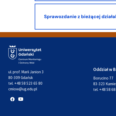
Sprawozdanie z bieżącej działa
Oddział w B
ul. prof. Marii Janion 3
80-309 Gdańsk
Borucino 77
tel. +48 58 523 65 80
83-323 Kamie
cmiow@ug.edu.pl
tel. +48 58 68