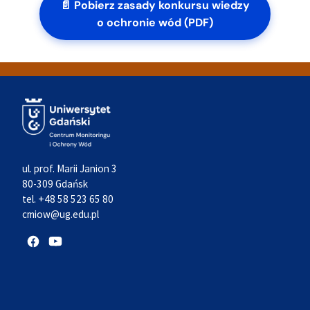
📄 Pobierz zasady konkursu wiedzy
o ochronie wód (PDF)
ul. prof. Marii Janion 3
80-309 Gdańsk
tel. +48 58 523 65 80
cmiow@ug.edu.pl