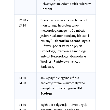
Uniwersytet im. Adama Mickiewicza w
Poznaniu
12.30 –
Prezentacja nowoczesnych metod
13.30
monitoringu hydrologiczno-
meteorologicznego – „Co mówią
jeziora? Jak monitorujemy ich stan i
zmiany” –
dr Marika Kornaś-Dynia
,
Główny Specjalista Wiodący ds.
Limnologii, Pracownia Limnologii,
Instytut Meteorologii i Gospodarki
Wodnej – Państwowy Instytut
Badawczy
13.30 –
Jak wykryć nielegalne źródła
14.30
zanieczyszczeń? – automatyczne
narzędzia monitoringowe,
PM
Ecology
14.30 –
Wykład II + dyskusja – „Propozycje
15.30
naprawy jeziora Rogoźno na