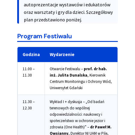
autoprezentacje wystawców i edukatorów
oraz warsztaty i gry dla dzieci. Szczegółowy
plan przedstawiono poniżej.
Program Festiwalu
Godzina
Wydarzenie
11.00 –
Otwarcie Festiwalu –
prof. dr hab.
11.30
inż. Julita Dunalska
, Kierownik
Centrum Monitoringu i Ochrony Wód,
Uniwersytet Gdański
11.30 –
Wykład I + dyskusja – „Od badań
12.30
terenowych do wspólnej
odpowiedzialności: naukowcy i
społeczeństwo w ochronie jezior i
zdrowia (One Health)” –
dr Paweł M.
Owsianny
, Dyrektor NI UAM w Pile,