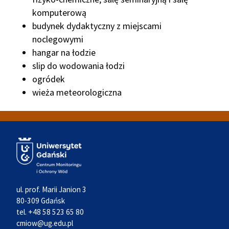
komputerową
budynek dydaktyczny z miejscami
noclegowymi
hangar na łodzie
slip do wodowania łodzi
ogródek
wieża meteorologiczna
ul. prof. Marii Janion 3
80-309 Gdańsk
tel. +48 58 523 65 80
cmiow@ug.edu.pl