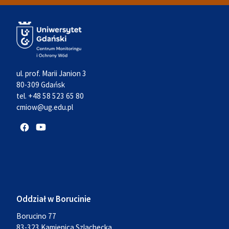
ul. prof. Marii Janion 3
80-309 Gdańsk
tel. +48 58 523 65 80
cmiow@ug.edu.pl
Oddział w Borucinie
Borucino 77
83-323 Kamienica Szlachecka